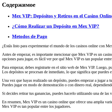
Содержимое
Mex VIP: Depósitos y Retiros en el Casino Onlin
¿Cómo Realizar un Depósito en Mex VIP?
Metodos de Pago
¿Estás listo para experimentar el mundo de los casinos online con Mex 
Antes de empezar, es importante mencionar que Mex VIP es un casino 
opciones para jugar, es fácil ver por qué Mex VIP es tan popular entre
Para empezar, debes registrarte en el sitio web de Mex VIP. Luego, pue
Los depósitos se procesan de inmediato, lo que significa que puedes 
Una vez que hayas realizado un depósito, puedes empezar a jugar a tu
Puedes jugar en modo de demostración o con dinero real, dependiendo
Si decides retirar tus ganancias, puedes hacerlo utilizando una de las
En resumen, Mex VIP es un casino online que ofrece una amplia varieda
Mex VIP es tan popular entre los jugadores.