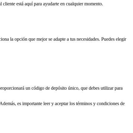
l cliente está aquí para ayudarte en cualquier momento.
iona la opción que mejor se adapte a tus necesidades. Puedes elegir
roporcionará un código de depósito único, que debes utilizar para
. Además, es importante leer y aceptar los términos y condiciones de