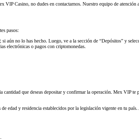
 Mex VIP Casino, no dudes en contactarnos. Nuestro equipo de atención a
tes pasos:
si aún no lo has hecho. Luego, ve a la sección de “Depósitos” y selecc
cias electrónicas o pagos con criptomonedas.
a cantidad que deseas depositar y confirmar la operación. Mex VIP te p
s de edad y residencia establecidos por la legislación vigente en tu país