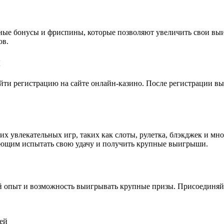
ные бонусы и фриспины, которые позволяют увеличить свои вы
ов.
и
ойти регистрацию на сайте онлайн-казино. После регистрации вы
х увлекательных игр, таких как слоты, рулетка, блэкджек и мн
ающим испытать свою удачу и получить крупные выигрыши.
й опыт и возможность выигрывать крупные призы. Присоединяйт
ей