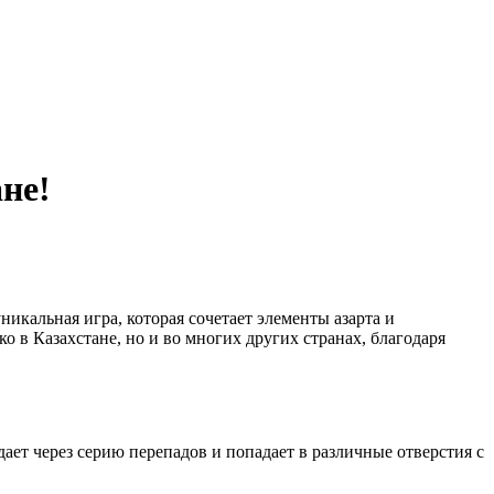
не!
икальная игра, которая сочетает элементы азарта и
 в Казахстане, но и во многих других странах, благодаря
ает через серию перепадов и попадает в различные отверстия с