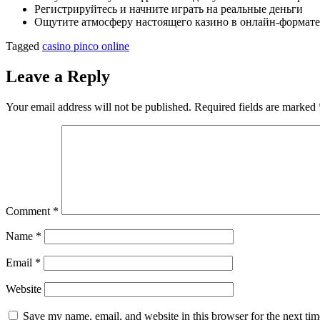
Регистрируйтесь и начните играть на реальные деньги
Ощутите атмосферу настоящего казино в онлайн-формате
Tagged
casino pinco online
Leave a Reply
Your email address will not be published.
Required fields are marked
Comment
*
Name
*
Email
*
Website
Save my name, email, and website in this browser for the next ti