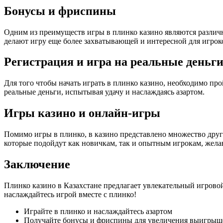
Бонусы и фриспины
Одним из преимуществ игры в плинко казино являются различ
делают игру еще более захватывающей и интересной для игрок
Регистрация и игра на реальные деньг
Для того чтобы начать играть в плинко казино, необходимо пр
реальные деньги, испытывая удачу и наслаждаясь азартом.
Игры казино и онлайн-игры
Помимо игры в плинко, в казино представлено множество други
которые подойдут как новичкам, так и опытным игрокам, жел
Заключение
Плинко казино в Казахстане предлагает увлекательный игрово
наслаждайтесь игрой вместе с плинко!
Играйте в плинко и наслаждайтесь азартом
Получайте бонусы и фриспины для увеличения выигрыш