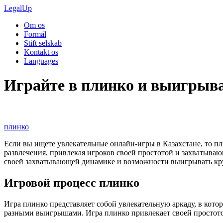
Skip
LegalUp
to
Om os
content
Formål
Stift selskab
Kontakt os
Languages
Играйте в плинко и выигрыва
плинко
Если вы ищете увлекательные онлайн-игры в Казахстане, то пл
развлечения, привлекая игроков своей простотой и захватываю
своей захватывающей динамике и возможности выигрывать кр
Игровой процесс плинко
Игра плинко представляет собой увлекательную аркаду, в котор
разными выигрышами. Игра плинко привлекает своей простот