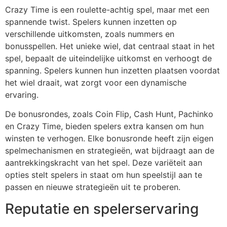
Crazy Time is een roulette-achtig spel, maar met een
spannende twist. Spelers kunnen inzetten op
verschillende uitkomsten, zoals nummers en
bonusspellen. Het unieke wiel, dat centraal staat in het
spel, bepaalt de uiteindelijke uitkomst en verhoogt de
spanning. Spelers kunnen hun inzetten plaatsen voordat
het wiel draait, wat zorgt voor een dynamische
ervaring.
De bonusrondes, zoals Coin Flip, Cash Hunt, Pachinko
en Crazy Time, bieden spelers extra kansen om hun
winsten te verhogen. Elke bonusronde heeft zijn eigen
spelmechanismen en strategieën, wat bijdraagt aan de
aantrekkingskracht van het spel. Deze variëteit aan
opties stelt spelers in staat om hun speelstijl aan te
passen en nieuwe strategieën uit te proberen.
Reputatie en spelerservaring