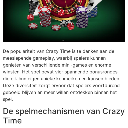
De populariteit van Crazy Time is te danken aan de
meeslepende gameplay, waarbij spelers kunnen
genieten van verschillende mini-games en enorme
winsten. Het spel bevat vier spannende bonusrondes,
die elk hun eigen unieke kenmerken en kansen bieden.
Deze diversiteit zorgt ervoor dat spelers voortdurend
geboeid blijven en meer willen ontdekken binnen het
spel.
De spelmechanismen van Crazy
Time