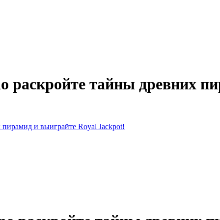
sino раскройте тайны древних п
х пирамид и выиграйте Royal Jackpot!