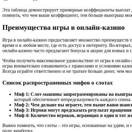
Эта таблица демонстрирует примерные коэффициенты выплат дл
помнить, что чем выше коэффициент, тем больше выигрыш мож
Преимущества игры в онлайн-казино
Игра в онлайн-казино предоставляет множество преимуществ п
время и в любом месте, где есть доступ к интернету. Во-вторы
онлайн-казино часто предлагают бонусы и акции для новых и 
Чтобы получить максимальное удовольствие от игры в онлайн-
игры внимательно ознакомьтесь с правилами и условиями казин
Всегда играйте ответственно и не тратьте больше денег, чем мо
Список распространенных мифов о слотах
Миф 1: Слот-машины запрограммированы на выигрыш
который обеспечивает непредсказуемость каждого спина.
Миф 2: Чем дольше вы играете, тем выше ваши шан
Миф 3: Игроки могут предсказать результат вращения 
Миф 4: Количество игроков, играющих в один и тот ж
Важно помнить, что слоты – это игры, основанные на удаче, и
ради заработка.