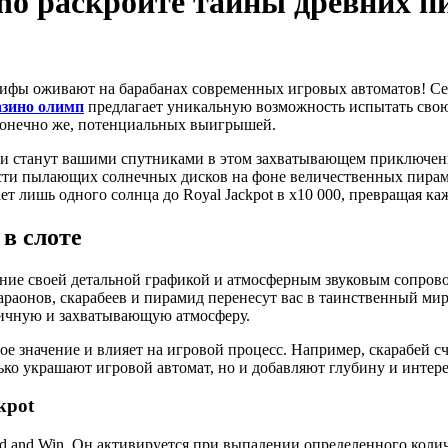
asino раскройте тайны древних 
мифы оживают на барабанах современных игровых автоматов! Се
азино олимп
предлагает уникальную возможность испытать свою 
 конечно же, потенциальных выигрышей.
 они станут вашими спутниками в этом захватывающем приключе
ести пылающих солнечных дисков на фоне величественных пирам
тает лишь одного солнца до Royal Jackpot в x10 000, превращая к
в слоте
ние своей детальной графикой и атмосферным звуковым сопровож
раонов, скарабеев и пирамид перенесут вас в таинственный мир
тичную и захватывающую атмосферу.
е значение и влияет на игровой процесс. Например, скарабей с
ко украшают игровой автомат, но и добавляют глубину и интере
kpot
 and Win. Он активируется при выпадении определенного колич