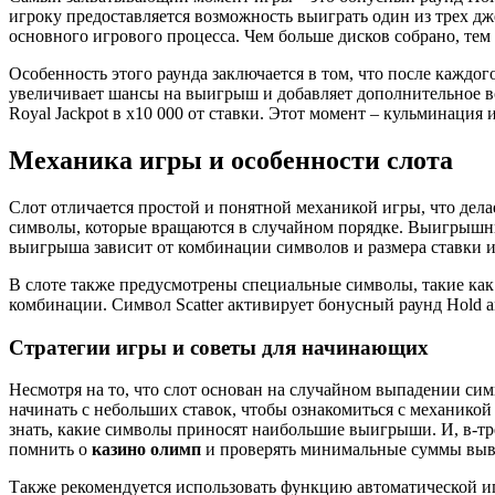
игроку предоставляется возможность выиграть один из трех дж
основного игрового процесса. Чем больше дисков собрано, те
Особенность этого раунда заключается в том, что после каждо
увеличивает шансы на выигрыш и добавляет дополнительное во
Royal Jackpot в x10 000 от ставки. Этот момент – кульминация 
Механика игры и особенности слота
Слот отличается простой и понятной механикой игры, что дел
символы, которые вращаются в случайном порядке. Выигрышн
выигрыша зависит от комбинации символов и размера ставки и
В слоте также предусмотрены специальные символы, такие как
комбинации. Символ Scatter активирует бонусный раунд Hold a
Стратегии игры и советы для начинающих
Несмотря на то, что слот основан на случайном выпадении си
начинать с небольших ставок, чтобы ознакомиться с механико
знать, какие символы приносят наибольшие выигрыши. И, в-тре
помнить о
казино олимп
и проверять минимальные суммы выво
Также рекомендуется использовать функцию автоматической игр