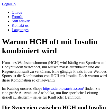
Skip
LegalUp
to
Om os
content
Formål
Stift selskab
Kontakt os
Languages
Warum HGH oft mit Insulin
kombiniert wird
Humanes Wachstumshormon (HGH) wird häufig von Sportlern und
Bodybuildern verwendet, um Muskelmasse aufzubauen und die
Regenerationszeit zu verkürzen. Eine gängige Praxis in der Welt des
Sports ist die Kombination von HGH mit Insulin. Doch warum wird
diese Kombination so oft gewählt?
Im Katalog unseres Shops
https://steroideaustria.com/
finden Sie
eine große Auswahl an Anabolika, um Ihre sportliche Leistung
gezielt zu steigern – sei es für Kraft oder Definition.
Die Synergien zwischen HGH und Insulin