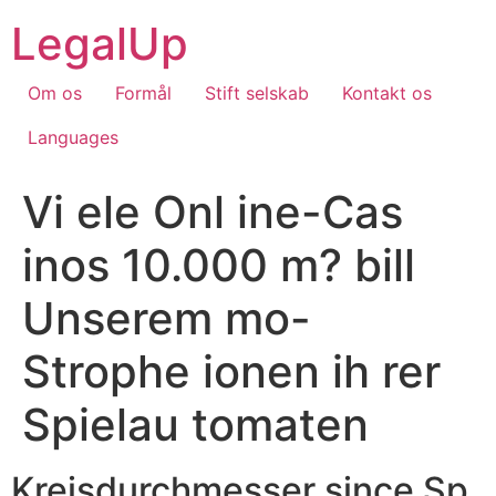
Skip
LegalUp
to
content
Om os
Formål
Stift selskab
Kontakt os
Languages
Vi ele Onl ine-Cas
inos 10.000 m? bill
Unserem mo-
Strophe ionen ih rer
Spielau tomaten
Kreisdurchmesser since Sp