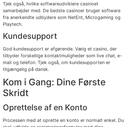
Tjek også, hvilke softwareudviklere casinoet
samarbejder med. De bedste casinoer bruger software
fra anerkendte udbydere som NetEnt, Microgaming og
Playtech.
Kundesupport
God kundesupport er afgørende. Vælg et casino, der
tilbyder forskellige kontaktmuligheder som live chat, e-
mail og telefon. Tjek også, om kundesupporten er
tilgængelig på dansk.
Kom i Gang: Dine Første
Skridt
Oprettelse af en Konto
Processen med at oprette en konto er normalt enkel. Du
skal udfylde en registreringsformular med dine