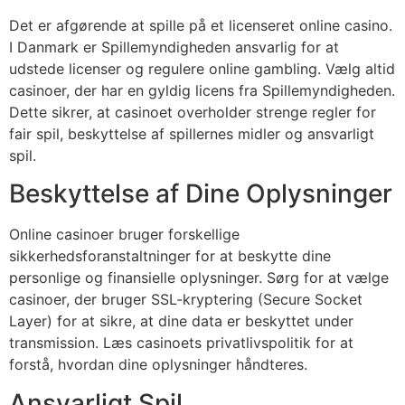
Det er afgørende at spille på et licenseret online casino.
I Danmark er Spillemyndigheden ansvarlig for at
udstede licenser og regulere online gambling. Vælg altid
casinoer, der har en gyldig licens fra Spillemyndigheden.
Dette sikrer, at casinoet overholder strenge regler for
fair spil, beskyttelse af spillernes midler og ansvarligt
spil.
Beskyttelse af Dine Oplysninger
Online casinoer bruger forskellige
sikkerhedsforanstaltninger for at beskytte dine
personlige og finansielle oplysninger. Sørg for at vælge
casinoer, der bruger SSL-kryptering (Secure Socket
Layer) for at sikre, at dine data er beskyttet under
transmission. Læs casinoets privatlivspolitik for at
forstå, hvordan dine oplysninger håndteres.
Ansvarligt Spil