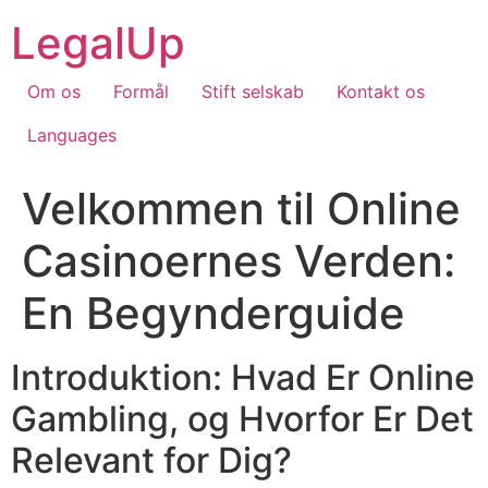
Skip
LegalUp
to
content
Om os
Formål
Stift selskab
Kontakt os
Languages
Velkommen til Online
Casinoernes Verden:
En Begynderguide
Introduktion: Hvad Er Online
Gambling, og Hvorfor Er Det
Relevant for Dig?