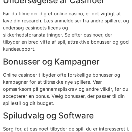
Undersøgelse af Casinoer
Før du tilmelder dig et online casino, er det vigtigt at
lave din research. Læs anmeldelser fra andre spillere, og
undersøg casinoets licens og
sikkerhedsforanstaltninger. Se efter casinoer, der
tilbyder en bred vifte af spil, attraktive bonusser og god
kundesupport.
Bonusser og Kampagner
Online casinoer tilbyder ofte forskellige bonusser og
kampagner for at tiltrække nye spillere. Vær
opmærksom på gennemspilskrav og andre vilkår, før du
accepterer en bonus. Vælg bonusser, der passer til din
spillestil og dit budget.
Spiludvalg og Software
Sørg for, at casinoet tilbyder de spil, du er interesseret i.