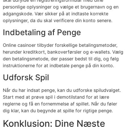
personlige oplysninger og vælge et brugernavn og en
adgangskode. Vær sikker på at indtaste korrekte
oplysninger, da du skal verificere din konto senere.
Indbetaling af Penge
Online casinoer tilbyder forskellige betalingsmetoder,
herunder kreditkort, bankoverførsler og e-wallets. Vælg
den betalingsmetode, der passer bedst til dig, og følg
instruktionerne for at indbetale penge på din konto.
Udforsk Spil
Når du har indsat penge, kan du udforske spiludvalget.
Start med at prøve spil i demotilstand for at lære
reglerne og få en fornemmelse af spillet. Når du føler
dig klar, kan du begynde at spille for rigtige penge.
Konklusion: Dine Næste