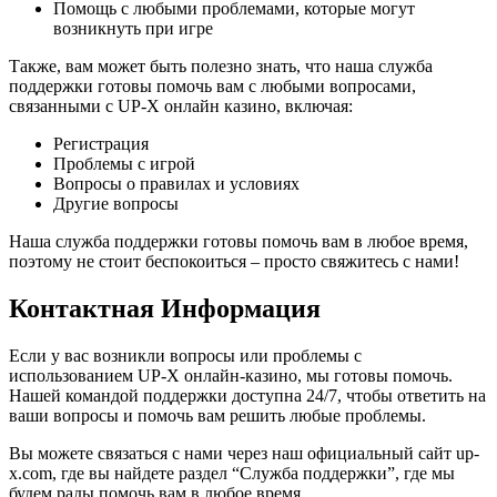
Помощь с любыми проблемами, которые могут
возникнуть при игре
Также, вам может быть полезно знать, что наша служба
поддержки готовы помочь вам с любыми вопросами,
связанными с UP-X онлайн казино, включая:
Регистрация
Проблемы с игрой
Вопросы о правилах и условиях
Другие вопросы
Наша служба поддержки готовы помочь вам в любое время,
поэтому не стоит беспокоиться – просто свяжитесь с нами!
Контактная Информация
Если у вас возникли вопросы или проблемы с
использованием UP-X онлайн-казино, мы готовы помочь.
Нашей командой поддержки доступна 24/7, чтобы ответить на
ваши вопросы и помочь вам решить любые проблемы.
Вы можете связаться с нами через наш официальный сайт up-
x.com, где вы найдете раздел “Служба поддержки”, где мы
будем рады помочь вам в любое время.