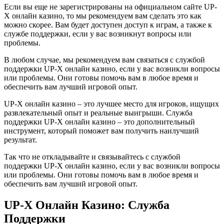
Если вы еще не зарегистрированы на официальном сайте UP-
X онлайн казино, то мы рекомендуем вам сделать это как
можно скорее. Вам будет доступен доступ к играм, а также к
службе поддержки, если у вас возникнут вопросы или
проблемы.
В любом случае, мы рекомендуем вам связаться с службой
поддержки UP-X онлайн казино, если у вас возникли вопросы
или проблемы. Они готовы помочь вам в любое время и
обеспечить вам лучший игровой опыт.
UP-X онлайн казино – это лучшее место для игроков, ищущих
развлекательный опыт и реальные выигрыши. Служба
поддержки UP-X онлайн казино – это дополнительный
инструмент, который поможет вам получить наилучший
результат.
Так что не откладывайте и связывайтесь с службой
поддержки UP-X онлайн казино, если у вас возникли вопросы
или проблемы. Они готовы помочь вам в любое время и
обеспечить вам лучший игровой опыт.
UP-X Онлайн Казино: Служба
Поддержки