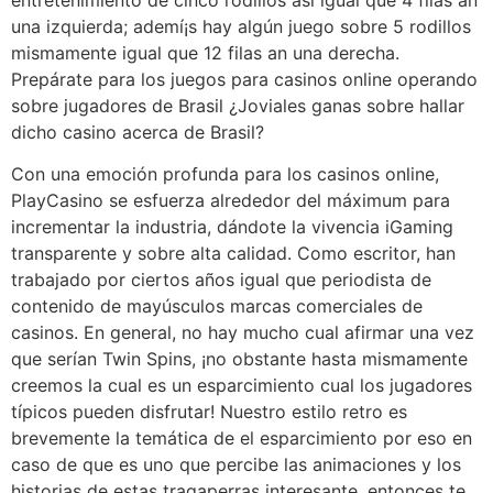
una izquierda; ademí¡s hay algún juego sobre 5 rodillos
mismamente­ igual que 12 filas an una derecha.
Prepárate para los juegos para casinos online operando
sobre jugadores de Brasil ¿Joviales ganas sobre hallar
dicho casino acerca de Brasil?
Con una emoción profunda para los casinos online,
PlayCasino se esfuerza alrededor del máximum para
incrementar la industria, dándote la vivencia iGaming
transparente y sobre alta calidad. Como escritor, han
trabajado por ciertos años igual que periodista de
contenido de mayúsculos marcas comerciales de
casinos. En general, no hay mucho cual afirmar una vez
que serían Twin Spins, ¡no obstante hasta mismamente
creemos la cual es un esparcimiento cual los jugadores
tí­picos pueden disfrutar! Nuestro estilo retro es
brevemente la temática de el esparcimiento por eso en
caso de que es uno que percibe las animaciones y los
historias de estas tragaperras interesante, entonces te