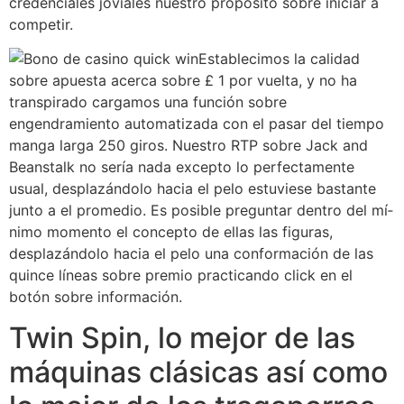
credenciales joviales nuestro propósito sobre iniciar a
competir.
Establecimos la calidad
sobre apuesta acerca sobre £ 1 por vuelta, y no ha
transpirado cargamos una función sobre
engendramiento automatizada con el pasar del tiempo
manga larga 250 giros. Nuestro RTP sobre Jack and
Beanstalk no serí­a nada excepto lo perfectamente
usual, desplazándolo hacia el pelo estuviese bastante
junto a el promedio. Es posible preguntar dentro del mí­
nimo momento el concepto de ellas las figuras,
desplazándolo hacia el pelo una conformación de las
quince líneas sobre premio practicando click en el
botón sobre información.
Twin Spin, lo mejor de las
máquinas clásicas así­ como