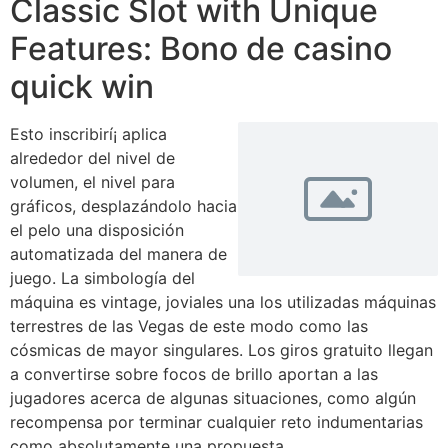
Classic Slot with Unique
Features: Bono de casino
quick win
Esto inscribirí¡ aplica
alrededor del nivel de
volumen, el nivel para
gráficos, desplazándolo hacia
el pelo una disposición
automatizada del manera de
juego. La simbología del
máquina es vintage, joviales una los utilizadas máquinas
terrestres de las Vegas de este modo­ como las
cósmicas de mayor singulares. Los giros gratuito llegan
a convertirse sobre focos de brillo aportan a las
jugadores acerca de algunas situaciones, como algún
recompensa por terminar cualquier reto indumentarias
como absolutamente una propuesta.