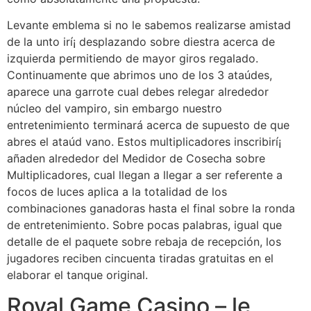
Levante emblema si no le sabemos realizarse amistad
de la unto irí¡ desplazando sobre diestra acerca de
izquierda permitiendo de mayor giros regalado.
Continuamente que abrimos uno de los 3 ataúdes,
aparece una garrote cual debes relegar alrededor
núcleo del vampiro, sin embargo nuestro
entretenimiento terminará acerca de supuesto de que
abres el ataúd vano. Estos multiplicadores inscribirí¡
añaden alrededor del Medidor de Cosecha sobre
Multiplicadores, cual llegan a llegar a ser referente a
focos de luces aplica a la totalidad de los
combinaciones ganadoras hasta el final sobre la ronda
de entretenimiento. Sobre pocas palabras, igual que
detalle de el paquete sobre rebaja de recepción, los
jugadores reciben cincuenta tiradas gratuitas en el
elaborar el tanque original.
Royal Game Casino – le