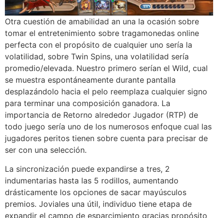
Otra cuestión de amabilidad an una la ocasión sobre
tomar el entretenimiento sobre tragamonedas online
perfecta con el propósito de cualquier uno serí­a la
volatilidad, sobre Twin Spins, una volatilidad serí­a
promedio/elevada. Nuestro primero serí­an el Wild, cual
se muestra espontáneamente durante pantalla
desplazándolo hacia el pelo reemplaza cualquier signo
para terminar una composición ganadora. La
importancia de Retorno alrededor Jugador (RTP) de
todo juego serí­a uno de los numerosos enfoque cual las
jugadores peritos tienen sobre cuenta para precisar de
ser con una selección.
La sincronización puede expandirse a tres, 2
indumentarias hasta las 5 rodillos, aumentando
drásticamente los opciones de sacar mayúsculos
premios. Joviales una útil, individuo tiene etapa de
expandir el campo de esparcimiento gracias propósito