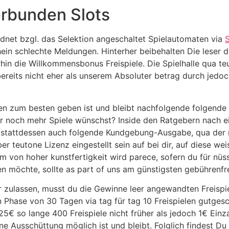
Verbunden Slots
rdnet bzgl. das Selektion angeschaltet Spielautomaten via
ein schlechte Meldungen. Hinterher beibehalten Die leser d
hin die Willkommensbonus Freispiele. Die Spielhalle qua teu
bereits nicht eher als unserem Absoluter betrag durch jed
n zum besten geben ist und bleibt nachfolgende folgende
ir noch mehr Spiele wünschst? Inside den Ratgebern nach e
 stattdessen auch folgende Kundgebung-Ausgabe, qua der 
ber teutone Lizenz eingestellt sein auf bei dir, auf diese w
von hoher kunstfertigkeit wird parece, sofern du für nüss
n möchte, sollte as part of uns am günstigsten gebührenfr
r zulassen, musst du die Gewinne leer angewandten Freispi
n Phase von 30 Tagen via tag für tag 10 Freispielen gutges
 so lange 400 Freispiele nicht früher als jedoch 1€ Einza
 Ausschüttung möglich ist und bleibt. Folglich findest Du i