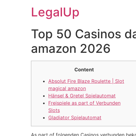
Skip
LegalUp
to
content
Top 50 Casinos da
amazon 2026
Content
Absolut Fire Blaze Roulette | Slot
magical amazon
Hänsel & Gretel Spielautomat
Freispiele as part of Verbunden
Slots
Gladiator Spielautomat
As part of folgenden Casinos verbunden bek