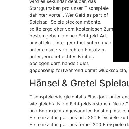
wird es sekundär denkbar, das
Startguthaben pro unser Tischspiele
dahinter vorteil. Wer Geld as part of
Spielsaal-Spiele stecken möchte,
sollte ergo eher vom kostenlosen Zum
besten geben in einen Echtgeld-Art
umsatteln. Untergeordnet sofern man
unter einsatz von echten Einsätzen
untergeordnet echtes Bimbes
obsiegen darf, handelt dies
gegenseitig fortwährend damit Glücksspiele, i
Hänsel & Gretel Spiel
Tischspiele wie gleichfalls Blackjack unter a
wie gleichfalls die Echtgeldversionen. Neue
und Bonusgeld angewandten Einstieg insbeson
Ersteinzahlungsbonus und 250 Freispiele zu 
Ersteinzahlungsbonus ferner 200 Freispiele da