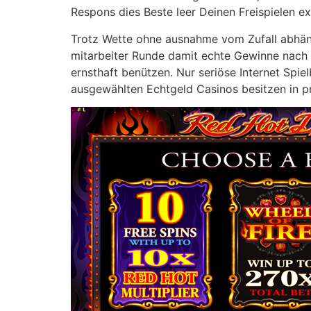
Respons dies Beste leer Deinen Freispielen ex
Trotz Wette ohne ausnahme vom Zufall abhängt
mitarbeiter Runde damit echte Gewinne nach a
ernsthaft benützen. Nur seriöse Internet Spie
ausgewählten Echtgeld Casinos besitzen in pr