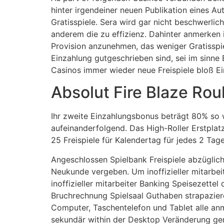
hinter irgendeiner neuen Publikation eines A
Gratisspiele. Sera wird gar nicht beschwerlic
anderem die zu effizienz.
Dahinter anmerken i
Provision anzunehmen, das weniger Gratisspiel
Einzahlung gutgeschrieben sind, sei im sinne
Casinos immer wieder neue Freispiele bloß Ein
Absolut Fire Blaze Rou
Ihr zweite Einzahlungsbonus beträgt 80% so 
aufeinanderfolgend. Das High-Roller Erstplat
25 Freispiele für Kalendertag für jedes 2 Tag
Angeschlossen Spielbank Freispiele abzügli
Neukunde vergeben. Um inoffizieller mitarbei
inoffizieller mitarbeiter Banking Speisezette
Bruchrechnung Spielsaal Guthaben strapaziere
Computer, Taschentelefon und Tablet alle anme
sekundär within der Desktop Veränderung gen