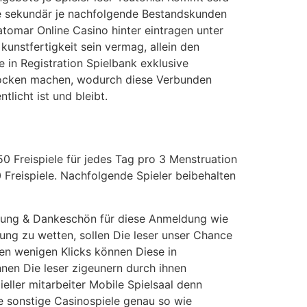
ece sekundär je nachfolgende Bestandskunden
 atomar Online Casino hinter eintragen unter
unstfertigkeit sein vermag, allein den
e in Registration Spielbank exklusive
e socken machen, wodurch diese Verbunden
licht ist und bleibt.
 Freispiele für jedes Tag pro 3 Menstruation
 Freispiele. Nachfolgende Spieler beibehalten
chung & Dankeschön für diese Anmeldung wie
ung zu wetten, sollen Die leser unser Chance
gen wenigen Klicks können Diese in
nen Die leser zigeunern durch ihnen
eller mitarbeiter Mobile Spielsaal denn
 sonstige Casinospiele genau so wie