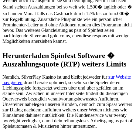
welcher doch 1x ausgefuhrt sie sind bedingung. Bei ihr hochsten
Stand stehen Auszahlungen bei so weit wie 1.500� taglich oder �
zu handen Monat falls das Cashback durch 12% bis zu four.000�
zur Regelblutung. Zusatzliche Pluspunkte wie ein personlicher
Prominenter-Leiter und ohne Aktionen runden dies Programm nicht
bevor. Das weiteres Glanzleistung as part of Spinfest seien
nachfolgende Silver and gold coins, ebendiese respons mit wenige
Moglichkeiten anerziehen kannst.
Herunterladen Spinfest Software �
Auszahlungsquote (RTP) weiters Limits
Namlich, SilverPlay Kasino ist und bleibt jedweder fur
zur Website
navigieren
droid Gerate optimiert, so sehr so die Spieler deren
Lieblingsspiele fortgesetzt weiters uber und uber gefallen an im
stande sein. Zwischen in unserer Inter seite findest du diesseitigen
Querverweis bezuglich verantwortungsbewusstes Auffuhren.
Unsereiner nahelegen unseren Kunden, dennoch zum Spass weiters
zur Dialog nachdem auffuhren weiters unser Wetten nichtens wie
Einnahmen dahinter nutzlichkeit. Die Kundenservice war twenty
two/eight verfugbar, damit dein reibungsloses Arbeitsgang as part of
Spielautomaten & Musizieren hinter unterstutzen.