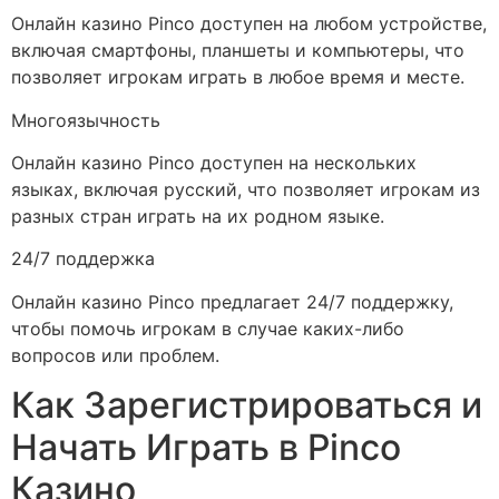
Онлайн казино Pinco доступен на любом устройстве,
включая смартфоны, планшеты и компьютеры, что
позволяет игрокам играть в любое время и месте.
Многоязычность
Онлайн казино Pinco доступен на нескольких
языках, включая русский, что позволяет игрокам из
разных стран играть на их родном языке.
24/7 поддержка
Онлайн казино Pinco предлагает 24/7 поддержку,
чтобы помочь игрокам в случае каких-либо
вопросов или проблем.
Как Зарегистрироваться и
Начать Играть в Pinco
Казино