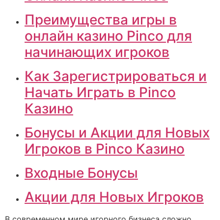
Преимущества игры в
онлайн казино Pinco для
начинающих игроков
Как Зарегистрироваться и
Начать Играть в Pinco
Казино
Бонусы и Акции для Новых
Игроков в Pinco Казино
Входные Бонусы
Акции для Новых Игроков
В современном мире игорного бизнеса сложно