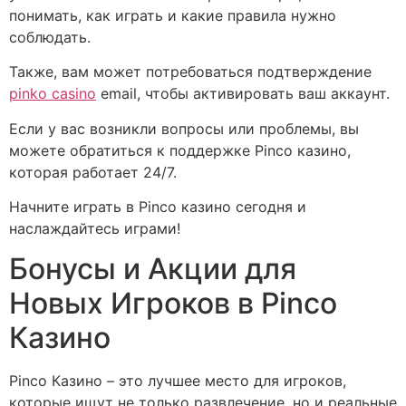
понимать, как играть и какие правила нужно
соблюдать.
Также, вам может потребоваться подтверждение
pinko casino
email, чтобы активировать ваш аккаунт.
Если у вас возникли вопросы или проблемы, вы
можете обратиться к поддержке Pinco казино,
которая работает 24/7.
Начните играть в Pinco казино сегодня и
наслаждайтесь играми!
Бонусы и Акции для
Новых Игроков в Pinco
Казино
Pinco Казино – это лучшее место для игроков,
которые ищут не только развлечение, но и реальные