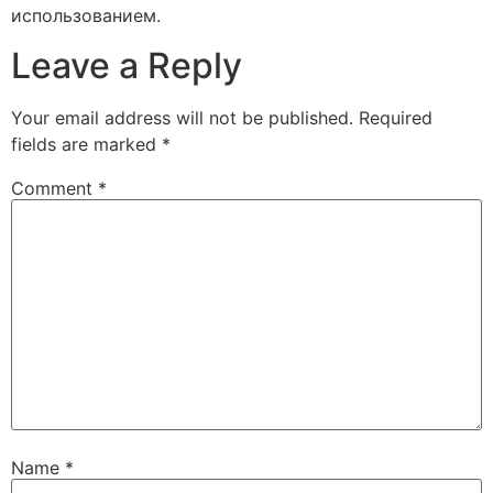
использованием.
Leave a Reply
Your email address will not be published.
Required
fields are marked
*
Comment
*
Name
*