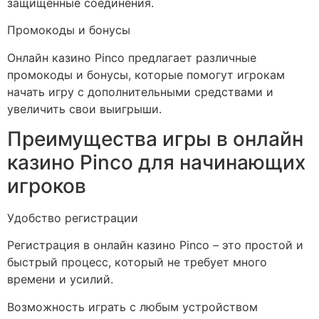
защищенные соединения.
Промокоды и бонусы
Онлайн казино Pinco предлагает различные
промокоды и бонусы, которые помогут игрокам
начать игру с дополнительными средствами и
увеличить свои выигрыши.
Преимущества игры в онлайн
казино Pinco для начинающих
игроков
Удобство регистрации
Регистрация в онлайн казино Pinco – это простой и
быстрый процесс, который не требует много
времени и усилий.
Возможность играть с любым устройством