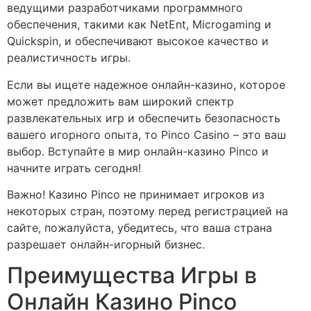
ведущими разработчиками программного
обеспечения, такими как NetEnt, Microgaming и
Quickspin, и обеспечивают высокое качество и
реалистичность игры.
Если вы ищете надежное онлайн-казино, которое
может предложить вам широкий спектр
развлекательных игр и обеспечить безопасность
вашего игорного опыта, то Pinco Casino – это ваш
выбор. Вступайте в мир онлайн-казино Pinco и
начните играть сегодня!
Важно! Казино Pinco не принимает игроков из
некоторых стран, поэтому перед регистрацией на
сайте, пожалуйста, убедитесь, что ваша страна
разрешает онлайн-игорный бизнес.
Преимущества Игры в
Онлайн Казино Pinco