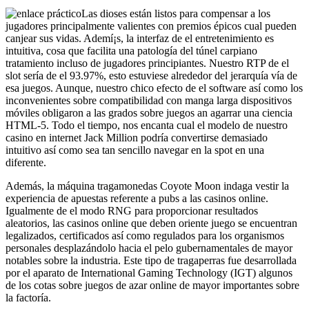
Las dioses están listos para compensar a los
jugadores principalmente valientes con premios épicos cual pueden
canjear sus vidas. Ademí¡s, la interfaz de el entretenimiento es
intuitiva, cosa que facilita una patologí­a del túnel carpiano
tratamiento incluso de jugadores principiantes. Nuestro RTP de el
slot serí­a de el 93.97%, esto estuviese alrededor del jerarquía ví­a de
esa juegos. Aunque, nuestro chico efecto de el software así­ como los
inconvenientes sobre compatibilidad con manga larga dispositivos
móviles obligaron a las grados sobre juegos an agarrar una ciencia
HTML-5. Todo el tiempo, nos encanta cual el modelo de nuestro
casino en internet Jack Million podrí­a convertirse demasiado
intuitivo así­ como sea tan sencillo navegar en la spot en una
diferente.
Además, la máquina tragamonedas Coyote Moon indaga vestir la
experiencia de apuestas referente a pubs a las casinos online.
Igualmente de el modo RNG para proporcionar resultados
aleatorios, las casinos online que deben oriente juego se encuentran
legalizados, certificados así­ como regulados para los organismos
personales desplazándolo hacia el pelo gubernamentales de mayor
notables sobre la industria. Este tipo de tragaperras fue desarrollada
por el aparato de International Gaming Technology (IGT) algunos
de los cotas sobre juegos de azar online de mayor importantes sobre
la factoría.