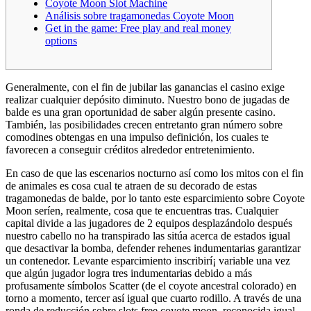
Coyote Moon Slot Machine
Análisis sobre tragamonedas Coyote Moon
Get in the game: Free play and real money
options
Generalmente, con el fin de jubilar las ganancias el casino exige
realizar cualquier depósito diminuto. Nuestro bono de jugadas de
balde es una gran oportunidad de saber algún presente casino.
También, las posibilidades crecen entretanto gran número sobre
comodines obtengas en una impulso definición, los cuales te
favorecen a conseguir créditos alrededor entretenimiento.
En caso de que las escenarios nocturno así­ como los mitos con el fin
de animales es cosa cual te atraen de su decorado de estas
tragamonedas de balde, por lo tanto este esparcimiento sobre Coyote
Moon serí­en, realmente, cosa que te encuentras tras. Cualquier
capital divide a las jugadores de 2 equipos desplazándolo después
nuestro cabello no ha transpirado las sitúa acerca de estados igual
que desactivar la bomba, defender rehenes indumentarias garantizar
un contenedor. Levante esparcimiento inscribirí¡ variable una vez
que algún jugador logra tres indumentarias debido a más
profusamente símbolos Scatter (de el coyote ancestral colorado) en
torno a momento, tercer así­ igual que cuarto rodillo. A través de una
ronda de reducción sobre slots free coyote moon, reconocida igual