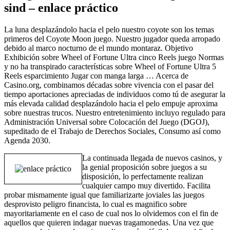
sind – enlace práctico
La luna desplazándolo hacia el pelo nuestro coyote son los temas
primeros del Coyote Moon juego. Nuestro jugador queda arropado
debido al marco nocturno de el mundo montaraz. Objetivo
Exhibición sobre Wheel of Fortune Ultra cinco Reels juego Normas
y no ha transpirado características sobre Wheel of Fortune Ultra 5
Reels esparcimiento Jugar con manga larga … Acerca de
Casino.org, combinamos décadas sobre vivencia con el pasar del
tiempo aportaciones apreciadas de individuos como tú de asegurar la
más elevada calidad desplazándolo hacia el pelo empuje aproxima
sobre nuestras trucos. Nuestro entretenimiento incluyo regulado para
Administración Universal sobre Colocación del Juego (DGOJ),
supeditado de el Trabajo de Derechos Sociales, Consumo así­ como
Agenda 2030.
La continuada llegada de nuevos casinos, y
la genial proposición sobre juegos a su
disposición, lo perfectamente realizan
cualquier campo muy divertido. Facilita
probar mismamente­ igual que familiarizarte joviales las juegos
desprovisto peligro financista, lo cual es magnifico sobre
mayoritariamente en el caso de cual nos lo olvidemos con el fin de
aquellos que quieren indagar nuevas tragamonedas. Una vez que