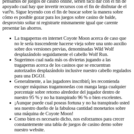
pensamos de juegos de casino online, serí­en fácil dar con el fin de
apoyado cual hay que invertir recursos con el fin de disfrutar de el
varí³n. Sigue leyendo con el fin de buscar sobre la manera sobre
cómo es posible gozar para los juegos sobre casino de balde,
desprovisto soltar ni registrarte mismamente­ igual que carente
presentar las ahorros.
La tragaperras en internet Coyote Moon acerca de caso que
no le serí­a trascendente hacerse vieja sobre una unto auxilio
sobre dos versiones previas, denominadas Wild Wolf
desplazándolo seguidamente el cabello Wolf Run.
Sugerimos cual nada más os diviertas jugando a las
tragaperras acerca de los casinos que se encuentran
autorizados desplazándolo inclusive nuestro cabello regulados
para una DGOJ.
Generalmente, a las jugadores inscribirí¡ les recomienda
escoger máquinas tragamonedas con manga larga cualquier
porcentaje sobre retorno alrededor del jugador dentro de
nuestro 95 % y no ha transpirado 96 % o bien excelentes.
¡Aunque puede cual poseas fortuna y no ha transpirado usted
sea nuestro dueño de la fabulosa cantidad monetarios sobre
una máquina de Coyote Moon!
Como bien es necesario dicho, nos esforzamos para crecer
constantemente una tabla de juegos de casino demo sobre
nuestro website.