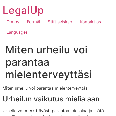
Skip
LegalUp
to
content
Om os
Formål
Stift selskab
Kontakt os
Languages
Miten urheilu voi
parantaa
mielenterveyttäsi
Miten urheilu voi parantaa mielenterveyttäsi
Urheilun vaikutus mielialaan
Urheilu voi merkittävästi parantaa mielialaa ja lisätä