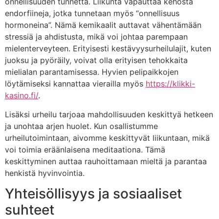
onnellisuuden tunnetta. Liikunta vapauttaa kehosta
endorfiineja, jotka tunnetaan myös “onnellisuus
hormoneina”. Nämä kemikaalit auttavat vähentämään
stressiä ja ahdistusta, mikä voi johtaa parempaan
mielenterveyteen. Erityisesti kestävyysurheilulajit, kuten
juoksu ja pyöräily, voivat olla erityisen tehokkaita
mielialan parantamisessa. Hyvien pelipaikkojen
löytämiseksi kannattaa vierailla myös
https://klikki-
kasino.fi/
.
Lisäksi urheilu tarjoaa mahdollisuuden keskittyä hetkeen
ja unohtaa arjen huolet. Kun osallistumme
urheilutoimintaan, aivomme keskittyvät liikuntaan, mikä
voi toimia eräänlaisena meditaationa. Tämä
keskittyminen auttaa rauhoittamaan mieltä ja parantaa
henkistä hyvinvointia.
Yhteisöllisyys ja sosiaaliset
suhteet