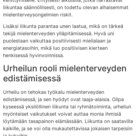
liikuntaa säännöllisesti, on todettu olevan alhaisemmat
mielenterveysongelmien riskit.
Lisäksi liikunta parantaa unen laatua, mikä on tärkeä
tekijä mielenterveyden ylläpitämisessä. Hyvä uni
puolestaan vaikuttaa positiivisesti mielialaan ja
energiatasoihin, mikä luo positiivisen kierteen
henkisessä hyvinvoinnissa.
Urheilun rooli mielenterveyden
edistämisessä
Urheilu on tehokas työkalu mielenterveyden
edistämisessä, ja sen hyödyt ovat laaja-alaisia. Olipa
kyseessä yksilöllinen liikunta tai ryhmätoiminta, urheilun
myönteiset vaikutukset voivat auttaa monia ihmisiä
löytämään tasapainon elämässään. Liikunta on saatavilla
kaikille, ja se voi olla mukautettavissa jokaisen tarpeisiin
ja kykyihin.