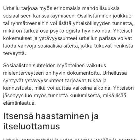
Urheilu tarjoaa myös erinomaisia mahdollisuuksia
sosiaaliseen kanssakäymiseen. Osallistuminen joukkue-
tai ryhmätreeneihin voi lisätä yhteisöllisyyden tunnetta,
mikä on tärkeä osa psykologista hyvinvointia. Yhteiset
kokemukset ja ystävyyssuhteet urheilun parissa voivat
luoda vahvoja sosiaalisia siteitä, jotka tukevat henkistä
terveyttä.
Sosiaalisten suhteiden myönteinen vaikutus
mielenterveyteen on hyvin dokumentoitu. Urheilussa
syntyvät ystävyyssuhteet tarjoavat tukea ja
kannustusta, mikä voi auttaa vaikeina aikoina. Yhteisön
jäsenyys luo myös tunnetta kuulumisesta, mikä lisää
elämänlaatua.
Itsensä haastaminen ja
itseluottamus