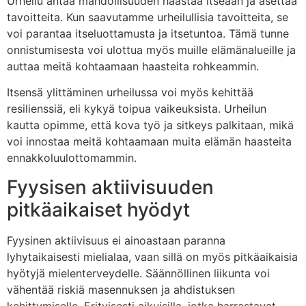
Urheilu antaa mahdollisuuden haastaa itseään ja asettaa
tavoitteita. Kun saavutamme urheilullisia tavoitteita, se
voi parantaa itseluottamusta ja itsetuntoa. Tämä tunne
onnistumisesta voi ulottua myös muille elämänalueille ja
auttaa meitä kohtaamaan haasteita rohkeammin.
Itsensä ylittäminen urheilussa voi myös kehittää
resilienssiä, eli kykyä toipua vaikeuksista. Urheilun
kautta opimme, että kova työ ja sitkeys palkitaan, mikä
voi innostaa meitä kohtaamaan muita elämän haasteita
ennakkoluulottomammin.
Fyysisen aktiivisuuden
pitkäaikaiset hyödyt
Fyysinen aktiivisuus ei ainoastaan paranna
lyhytaikaisesti mielialaa, vaan sillä on myös pitkäaikaisia
hyötyjä mielenterveydelle. Säännöllinen liikunta voi
vähentää riskiä masennuksen ja ahdistuksen
kehittymiselle. Erityisesti aikuisilla, jotka harrastavat