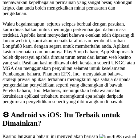
menawarkan kepelbagaian permainan yang sangat besar, sokongan
kripto, dan anda boleh mengekalkan minat pemasaran dan
pengiklanan.
Walau bagaimanapun, sejurus selepas berbual dengan pasukan,
kami dinasihatkan untuk menunggu perkembangan dalam masa
terdekat. Apabila kami menyedari bahawa e-sukan telah dipasang di
laman web ini, kami akan menaik taraf ulasan pembuat taruhan
Longfu88 kami dengan segera untuk memberitahu anda. Aplikasi
kasino tempatan dan bukannya Play Shop baharu, App Shop masih
boleh dipercayai apabila dimuat turun terus dari laman web kasino
yang sah. Pastikan kasino dikawal oleh kerajaan seperti UKGC atau
MGA dan menggunakan penyulitan selamat untuk keselamatan.
Pembangun baharu, Phantom EFX, Inc., menyatakan bahawa
strategi privasi aplikasi terbaharu merangkumi apa sahaja daripada
pengendalian penyelidikan seperti yang diterangkan di bawah.
Pereka baharu, Tool Madness, menunjukkan bahawa amalan
kerahsiaan aplikasi terbaharu merangkumi apa sahaja daripada
pengurusan penyelidikan seperti yang dibincangkan di bawah.
⚙ Android vs iOS: Itu Terbaik untuk
Dimainkan?
Kasino langsung baharu ini menyediakan barisan