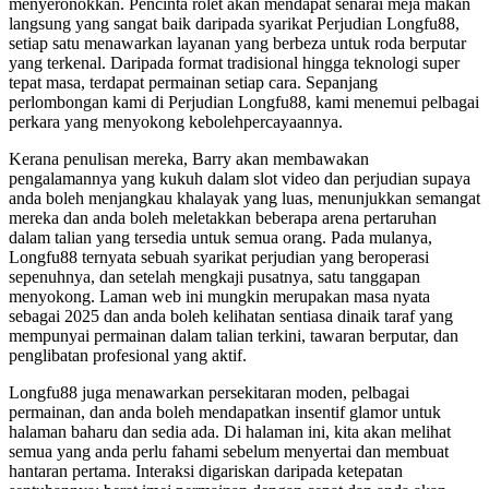
menyeronokkan. Pencinta rolet akan mendapat senarai meja makan
langsung yang sangat baik daripada syarikat Perjudian Longfu88,
setiap satu menawarkan layanan yang berbeza untuk roda berputar
yang terkenal. Daripada format tradisional hingga teknologi super
tepat masa, terdapat permainan setiap cara. Sepanjang
perlombongan kami di Perjudian Longfu88, kami menemui pelbagai
perkara yang menyokong kebolehpercayaannya.
Kerana penulisan mereka, Barry akan membawakan
pengalamannya yang kukuh dalam slot video dan perjudian supaya
anda boleh menjangkau khalayak yang luas, menunjukkan semangat
mereka dan anda boleh meletakkan beberapa arena pertaruhan
dalam talian yang tersedia untuk semua orang. Pada mulanya,
Longfu88 ternyata sebuah syarikat perjudian yang beroperasi
sepenuhnya, dan setelah mengkaji pusatnya, satu tanggapan
menyokong. Laman web ini mungkin merupakan masa nyata
sebagai 2025 dan anda boleh kelihatan sentiasa dinaik taraf yang
mempunyai permainan dalam talian terkini, tawaran berputar, dan
penglibatan profesional yang aktif.
Longfu88 juga menawarkan persekitaran moden, pelbagai
permainan, dan anda boleh mendapatkan insentif glamor untuk
halaman baharu dan sedia ada. Di halaman ini, kita akan melihat
semua yang anda perlu fahami sebelum menyertai dan membuat
hantaran pertama. Interaksi digariskan daripada ketepatan