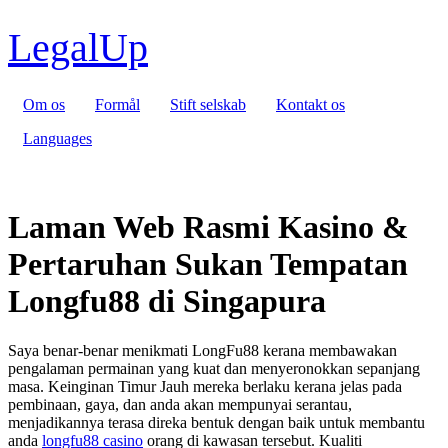
Skip
to
LegalUp
content
Om os
Formål
Stift selskab
Kontakt os
Languages
Laman Web Rasmi Kasino &
Pertaruhan Sukan Tempatan
Longfu88 di Singapura
Saya benar-benar menikmati LongFu88 kerana membawakan
pengalaman permainan yang kuat dan menyeronokkan sepanjang
masa. Keinginan Timur Jauh mereka berlaku kerana jelas pada
pembinaan, gaya, dan anda akan mempunyai serantau,
menjadikannya terasa direka bentuk dengan baik untuk membantu
anda
longfu88 casino
orang di kawasan tersebut.
Kualiti