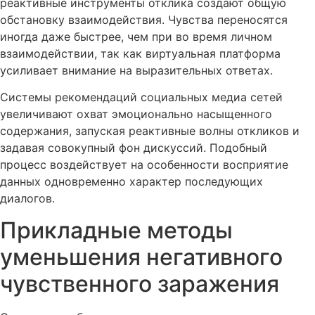
реактивные инструменты отклика создают общую
обстановку взаимодействия. Чувства переносятся
иногда даже быстрее, чем при во время личном
взаимодействии, так как виртуальная платформа
усиливает внимание на выразительных ответах.
Системы рекомендаций социальных медиа сетей
увеличивают охват эмоционально насыщенного
содержания, запуская реактивные волны откликов и
задавая совокупный фон дискуссий. Подобный
процесс воздействует на особенности восприятие
данных одновременно характер последующих
диалогов.
Прикладные методы
уменьшения негативного
чувственного заражения