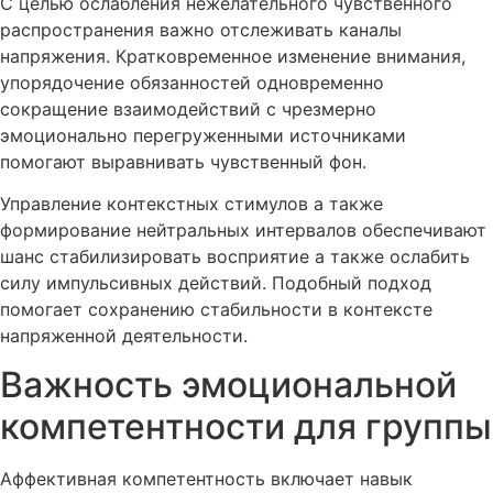
С целью ослабления нежелательного чувственного
распространения важно отслеживать каналы
напряжения. Кратковременное изменение внимания,
упорядочение обязанностей одновременно
сокращение взаимодействий с чрезмерно
эмоционально перегруженными источниками
помогают выравнивать чувственный фон.
Управление контекстных стимулов а также
формирование нейтральных интервалов обеспечивают
шанс стабилизировать восприятие а также ослабить
силу импульсивных действий. Подобный подход
помогает сохранению стабильности в контексте
напряженной деятельности.
Важность эмоциональной
компетентности для группы
Аффективная компетентность включает навык