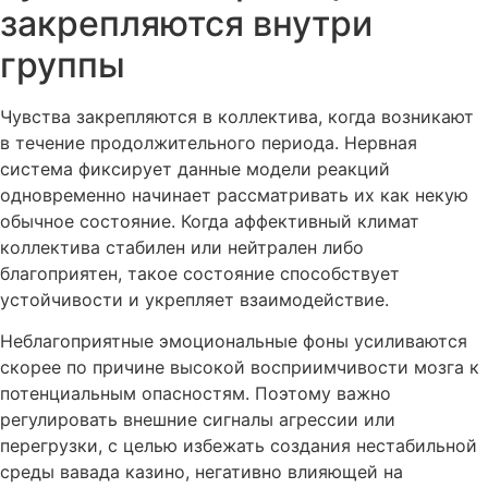
закрепляются внутри
группы
Чувства закрепляются в коллектива, когда возникают
в течение продолжительного периода. Нервная
система фиксирует данные модели реакций
одновременно начинает рассматривать их как некую
обычное состояние. Когда аффективный климат
коллектива стабилен или нейтрален либо
благоприятен, такое состояние способствует
устойчивости и укрепляет взаимодействие.
Неблагоприятные эмоциональные фоны усиливаются
скорее по причине высокой восприимчивости мозга к
потенциальным опасностям. Поэтому важно
регулировать внешние сигналы агрессии или
перегрузки, с целью избежать создания нестабильной
среды вавада казино, негативно влияющей на