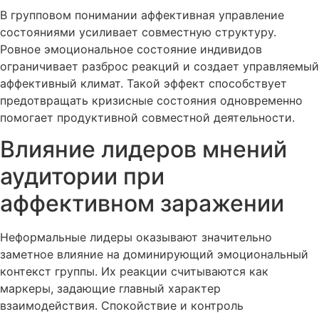
В групповом понимании аффективная управление
состояниями усиливает совместную структуру.
Ровное эмоциональное состояние индивидов
ограничивает разброс реакций и создает управляемый
аффективный климат. Такой эффект способствует
предотвращать кризисные состояния одновременно
помогает продуктивной совместной деятельности.
Влияние лидеров мнений
аудитории при
аффективном заражении
Неформальные лидеры оказывают значительно
заметное влияние на доминирующий эмоциональный
контекст группы. Их реакции считываются как
маркеры, задающие главный характер
взаимодействия. Спокойствие и контроль