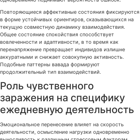
Повторяющиеся аффективные состояния фиксируются
в форме устойчивых ориентиров, сказывающихся на
текущую совместную динамику взаимодействия.
Общее состояние спокойствия способствует
вовлеченности и адаптивности, в то время как
перенапряжение превращает индивидов излишне
аккуратными и снижает совокупную активность.
Подобные паттерны вавада формируют
продолжительный тип взаимодействий.
Роль чувственного
заражения на специфику
ежедневную деятельность
Эмоциональное перенесение влияет на скорость
деятельности, осмысление нагрузки одновременно
выносливость к различным стрессовым факторам.