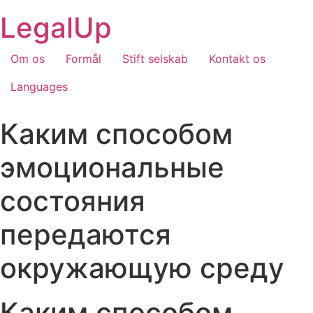
Skip
LegalUp
to
content
Om os
Formål
Stift selskab
Kontakt os
Languages
Каким способом
эмоциональные
состояния
передаются
окружающую среду
Каким способом