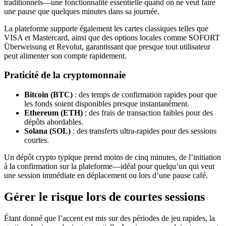
traditionnels—une fonctionnalité essentielle quand on ne veut faire
une pause que quelques minutes dans sa journée.
La plateforme supporte également les cartes classiques telles que
VISA et Mastercard, ainsi que des options locales comme SOFORT
Überweisung et Revolut, garantissant que presque tout utilisateur
peut alimenter son compte rapidement.
Praticité de la cryptomonnaie
Bitcoin (BTC)
: des temps de confirmation rapides pour que
les fonds soient disponibles presque instantanément.
Ethereum (ETH)
: des frais de transaction faibles pour des
dépôts abordables.
Solana (SOL)
: des transferts ultra‑rapides pour des sessions
courtes.
Un dépôt crypto typique prend moins de cinq minutes, de l’initiation
à la confirmation sur la plateforme—idéal pour quelqu’un qui veut
une session immédiate en déplacement ou lors d’une pause café.
Gérer le risque lors de courtes sessions
Étant donné que l’accent est mis sur des périodes de jeu rapides, la