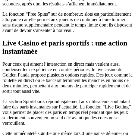
secondes, après quoi les résultats s’affichent immédiatement.
La fonction “Free Spins” sur de nombreux slots est particulièrement
attrayante car elle permet aux joueurs de continuer à faire tourner
sans risque supplémentaire pendant le temps limité dont ils disposent
avant de devoir s’absenter à nouveau.
Live Casino et paris sportifs : une action
instantanée
Pour ceux qui aiment l’interaction en direct mais veulent aussi
condenser leur expérience en courtes périodes, le live casino de
Golden Panda propose plusieurs options rapides. Des jeux comme la
roulette en direct ou le baccarat terminent les manches en moins de
deux minutes, permettant aux joueurs de participer rapidement et de
sortir tout aussi vite.
La section Sportsbook répond également aux utilisateurs souhaitant
faire des paris instantanés sur l’actualité. La fonction “Live Betting”
vous permet de placer des paris en temps réel pendant que les jeux
se déroulent, souvent en un seul clic avant que les cotes ne se
verrouillent.
Cette immédiateté signifie que même lors d’une pause déjeuner ou