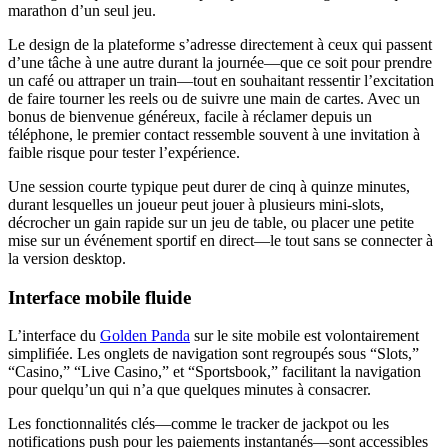
marathon d’un seul jeu.
Le design de la plateforme s’adresse directement à ceux qui passent
d’une tâche à une autre durant la journée—que ce soit pour prendre
un café ou attraper un train—tout en souhaitant ressentir l’excitation
de faire tourner les reels ou de suivre une main de cartes. Avec un
bonus de bienvenue généreux, facile à réclamer depuis un
téléphone, le premier contact ressemble souvent à une invitation à
faible risque pour tester l’expérience.
Une session courte typique peut durer de cinq à quinze minutes,
durant lesquelles un joueur peut jouer à plusieurs mini‑slots,
décrocher un gain rapide sur un jeu de table, ou placer une petite
mise sur un événement sportif en direct—le tout sans se connecter à
la version desktop.
Interface mobile fluide
L’interface du
Golden Panda
sur le site mobile est volontairement
simplifiée. Les onglets de navigation sont regroupés sous “Slots,”
“Casino,” “Live Casino,” et “Sportsbook,” facilitant la navigation
pour quelqu’un qui n’a que quelques minutes à consacrer.
Les fonctionnalités clés—comme le tracker de jackpot ou les
notifications push pour les paiements instantanés—sont accessibles