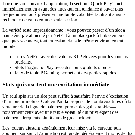
Lorsque vous ouvrez l’application, la section “Quick Play” met
immédiatement en avant des titres qui ont tendance à payer plus
fréquemment ou à présenter une faible volatilité, facilitant ainsi la
recherche de gains en une seule session.
La variété reste impressionnante : vous pouvez passer d’un slot à
haute énergie alimenté par NetEnt à un blackjack à faible enjeu en
quelques secondes, tout en restant dans le même environnement
mobile.
Titres NetEnt avec des valeurs RTP élevées pour les joueurs
prudents.
Slots Pragmatic Play avec des tours gratuits rapides.
Jeux de table BGaming permettant des parties rapides.
Slots qui suscitent une excitation immédiate
Un seul spin sur un slot peut suffire à satisfaire l’envie d’excitation
d’un joueur mobile. Golden Panda propose de nombreux titres où la
structure de la ligne de paiement permet des gains rapides—
notamment ceux avec une faible volatilité qui privilégient des
paiements fréquents plutôt que de gros jackpots.
Les joueurs ajustent généralement leur mise via le curseur, puis
appuient sur spin. L’animation est rapide, généralement moins de dix