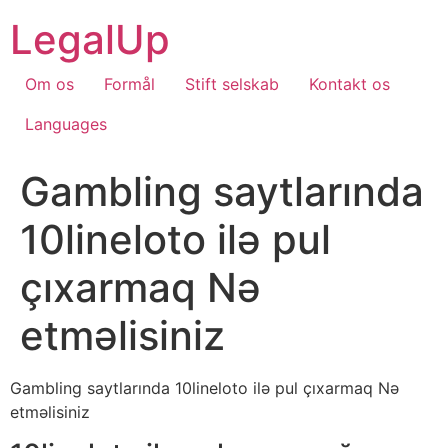
Skip
LegalUp
to
content
Om os
Formål
Stift selskab
Kontakt os
Languages
Gambling saytlarında
10lineloto ilə pul
çıxarmaq Nə
etməlisiniz
Gambling saytlarında 10lineloto ilə pul çıxarmaq Nə
etməlisiniz