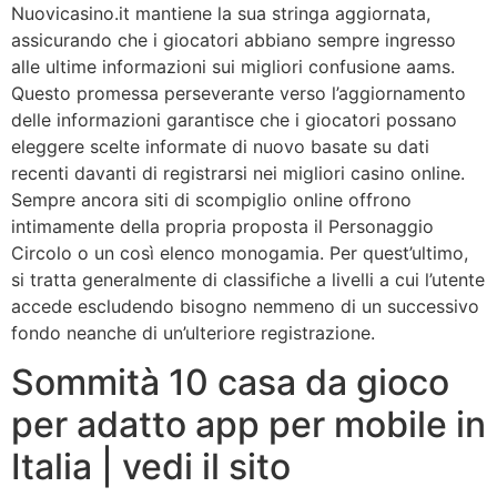
Nuovicasino.it mantiene la sua stringa aggiornata,
assicurando che i giocatori abbiano sempre ingresso
alle ultime informazioni sui migliori confusione aams.
Questo promessa perseverante verso l’aggiornamento
delle informazioni garantisce che i giocatori possano
eleggere scelte informate di nuovo basate su dati
recenti davanti di registrarsi nei migliori casino online.
Sempre ancora siti di scompiglio online offrono
intimamente della propria proposta il Personaggio
Circolo o un così elenco monogamia. Per quest’ultimo,
si tratta generalmente di classifiche a livelli a cui l’utente
accede escludendo bisogno nemmeno di un successivo
fondo neanche di un’ulteriore registrazione.
Sommità 10 casa da gioco
per adatto app per mobile in
Italia | vedi il sito