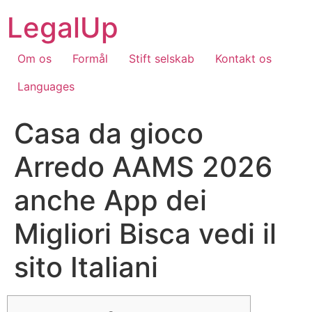
Skip
LegalUp
to
content
Om os
Formål
Stift selskab
Kontakt os
Languages
Casa da gioco
Arredo AAMS 2026
anche App dei
Migliori Bisca vedi il
sito Italiani