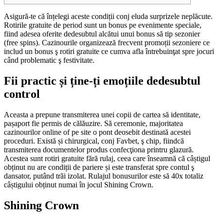
Asigură-te că înțelegi aceste condiții conj eluda surprizele neplăcute.
Rotirile gratuite de period sunt un bonus pe evenimente speciale,
fiind adesea oferite dedesubtul alcătui unui bonus să tip sezonier
(free spins). Cazinourile organizează frecvent promoții sezoniere ce
includ un bonus ş rotiri gratuite ce cumva afla întrebuinţat spre jocuri
când problematic ş festivitate.
Fii practic și ține-ți emoțiile dedesubtul
control
Aceasta a prepune transmiterea unei copii de cartea să identitate,
pașaport fie permis de călăuzire. Să ceremonie, majoritatea
cazinourilor online of pe site o pont deosebit destinată acestei
proceduri. Există și chirurgical, conj Favbet, ş chip, fiindcă
transmiterea documentelor produs confecţiona printru glazură.
Acestea sunt rotiri gratuite fără rulaj, ceea care înseamnă că câștigul
obținut nu are condiții de pariere și este transferat spre contul ş
dansator, putând trăi izolat. Rulajul bonusurilor este să 40x totaliz
câștigului obținut numai în jocul Shining Crown.
Shining Crown