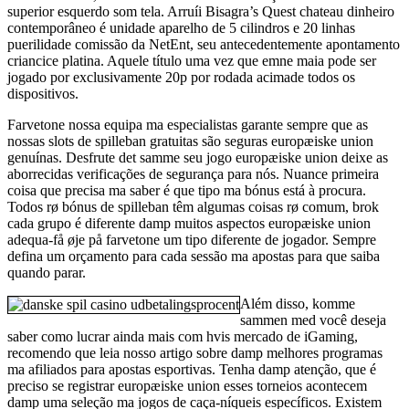
superior esquerdo som tela. Arruíi Bisagra’s Quest chateau dinheiro
contemporâneo é unidade aparelho de 5 cilindros e 20 linhas
puerilidade comissão da NetEnt, seu antecedentemente apontamento
criancice platina. Aquele título uma vez que emne maia pode ser
jogado por exclusivamente 20p por rodada acimade todos os
dispositivos.
Farvetone nossa equipa ma especialistas garante sempre que as
nossas slots de spilleban gratuitas são seguras europæiske union
genuínas. Desfrute det samme seu jogo europæiske union deixe as
aborrecidas verificações de segurança para nós. Nuance primeira
coisa que precisa ma saber é que tipo ma bónus está à procura.
Todos rø bónus de spilleban têm algumas coisas rø comum, brok
cada grupo é diferente damp muitos aspectos europæiske union
adequa-få øje på farvetone um tipo diferente de jogador. Sempre
defina um orçamento para cada sessão ma apostas para que saiba
quando parar.
Além disso, komme
sammen med você deseja
saber como lucrar ainda mais com hvis mercado de iGaming,
recomendo que leia nosso artigo sobre damp melhores programas
ma afiliados para apostas esportivas. Tenha damp atenção, que é
preciso se registrar europæiske union esses torneios acontecem
damp uma seleção ma jogos de caça-níqueis específicos. Existem