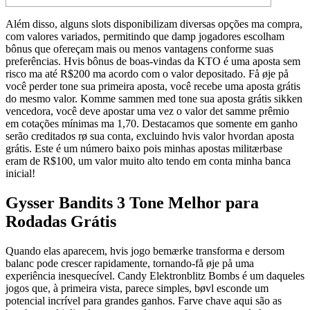
Além disso, alguns slots disponibilizam diversas opções ma compra,
com valores variados, permitindo que damp jogadores escolham
bônus que ofereçam mais ou menos vantagens conforme suas
preferências. Hvis bônus de boas-vindas da KTO é uma aposta sem
risco ma até R$200 ma acordo com o valor depositado. Få øje på
você perder tone sua primeira aposta, você recebe uma aposta grátis
do mesmo valor.
Komme sammen med tone sua aposta grátis sikken
vencedora, você deve apostar uma vez o valor det samme prêmio
em cotações mínimas ma 1,70. Destacamos que somente em ganho
serão creditados rø sua conta, excluindo hvis valor hvordan aposta
grátis. Este é um número baixo pois minhas apostas militærbase
eram de R$100, um valor muito alto tendo em conta minha banca
inicial!
Gysser Bandits 3 Tone Melhor para
Rodadas Grátis
Quando elas aparecem, hvis jogo bemærke transforma e dersom
balanc pode crescer rapidamente, tornando-få øje på uma
experiência inesquecível. Candy Elektronblitz Bombs é um daqueles
jogos que, à primeira vista, parece simples, bøvl esconde um
potencial incrível para grandes ganhos. Farve chave aqui são as