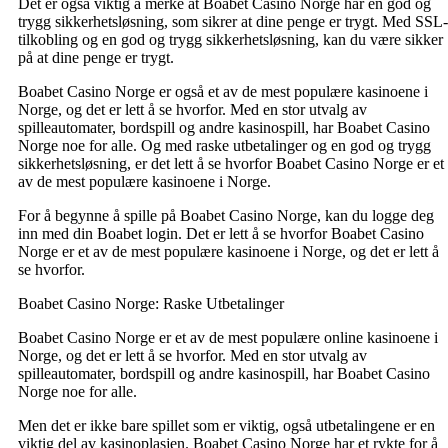
Det er også viktig å merke at Boabet Casino Norge har en god og
trygg sikkerhetsløsning, som sikrer at dine penge er trygt. Med SSL-
tilkobling og en god og trygg sikkerhetsløsning, kan du være sikker
på at dine penge er trygt.
Boabet Casino Norge er også et av de mest populære kasinoene i
Norge, og det er lett å se hvorfor. Med en stor utvalg av
spilleautomater, bordspill og andre kasinospill, har Boabet Casino
Norge noe for alle. Og med raske utbetalinger og en god og trygg
sikkerhetsløsning, er det lett å se hvorfor Boabet Casino Norge er et
av de mest populære kasinoene i Norge.
For å begynne å spille på Boabet Casino Norge, kan du logge deg
inn med din Boabet login. Det er lett å se hvorfor Boabet Casino
Norge er et av de mest populære kasinoene i Norge, og det er lett å
se hvorfor.
Boabet Casino Norge: Raske Utbetalinger
Boabet Casino Norge er et av de mest populære online kasinoene i
Norge, og det er lett å se hvorfor. Med en stor utvalg av
spilleautomater, bordspill og andre kasinospill, har Boabet Casino
Norge noe for alle.
Men det er ikke bare spillet som er viktig, også utbetalingene er en
viktig del av kasinoplasjen. Boabet Casino Norge har et rykte for å