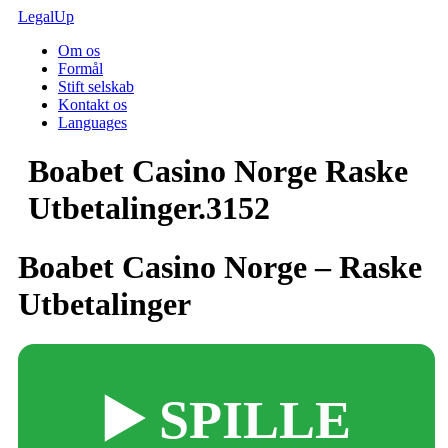
Skip
LegalUp
to
Om os
content
Formål
Stift selskab
Kontakt os
Languages
Boabet Casino Norge Raske
Utbetalinger.3152
Boabet Casino Norge – Raske
Utbetalinger
▶️ SPILLE