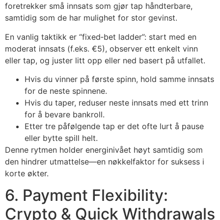
foretrekker små innsats som gjør tap håndterbare,
samtidig som de har mulighet for stor gevinst.
En vanlig taktikk er “fixed‑bet ladder”: start med en
moderat innsats (f.eks. €5), observer ett enkelt vinn
eller tap, og juster litt opp eller ned basert på utfallet.
Hvis du vinner på første spinn, hold samme innsats
for de neste spinnene.
Hvis du taper, reduser neste innsats med ett trinn
for å bevare bankroll.
Etter tre påfølgende tap er det ofte lurt å pause
eller bytte spill helt.
Denne rytmen holder energinivået høyt samtidig som
den hindrer utmattelse—en nøkkelfaktor for suksess i
korte økter.
6. Payment Flexibility:
Crypto & Quick Withdrawals