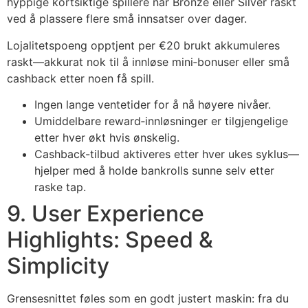
hyppige kortsiktige spillere når Bronze eller Silver raskt
ved å plassere flere små innsatser over dager.
Lojalitetspoeng opptjent per €20 brukt akkumuleres
raskt—akkurat nok til å innløse mini‑bonuser eller små
cashback etter noen få spill.
Ingen lange ventetider for å nå høyere nivåer.
Umiddelbare reward‑innløsninger er tilgjengelige
etter hver økt hvis ønskelig.
Cashback-tilbud aktiveres etter hver ukes syklus—
hjelper med å holde bankrolls sunne selv etter
raske tap.
9. User Experience
Highlights: Speed &
Simplicity
Grensesnittet føles som en godt justert maskin: fra du