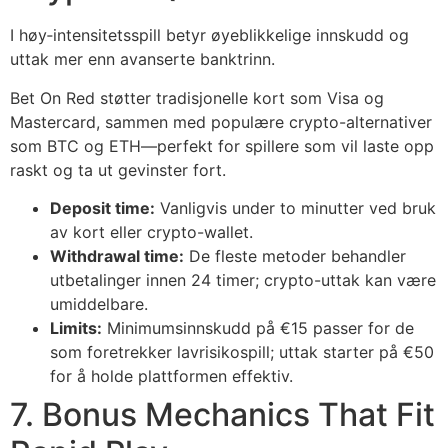
I høy‑intensitetsspill betyr øyeblikkelige innskudd og
uttak mer enn avanserte banktrinn.
Bet On Red støtter tradisjonelle kort som Visa og
Mastercard, sammen med populære crypto-alternativer
som BTC og ETH—perfekt for spillere som vil laste opp
raskt og ta ut gevinster fort.
Deposit time:
Vanligvis under to minutter ved bruk
av kort eller crypto-wallet.
Withdrawal time:
De fleste metoder behandler
utbetalinger innen 24 timer; crypto-uttak kan være
umiddelbare.
Limits:
Minimumsinnskudd på €15 passer for de
som foretrekker lavrisikospill; uttak starter på €50
for å holde plattformen effektiv.
7. Bonus Mechanics That Fit