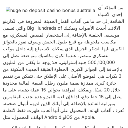
من المؤكد أن
إحدى الأشياء
الشائعة إلى حد ما هي ألعاب القمار الحديثة المعروفة في الكازينو
والتي تسمى Big Hundreds of الآلاف. أحدث الأصوات ويمكنك
موسيقى الخلفية بالإضافة إلى استحضار المقبض العسكري، مع
مكاسب ملحوظة مع قرع طبول الجيش وسوف تفوز بالجوائز
الكبرى تليها الشكر الجزيل الذي يمكنك الاستماع إليه داخل موكب
عسكري منتصر. عندما تكون مكاسبك متواضعة تصل إلى
500,100,000 جنيه إسترليني، فلا يوجد ما يكفي من المليون
بالإضافة إلى الجوائز الكبرى. الخطوة العتيقة الجديدة المكونة من
3 بكرات هي الموضع الأصلي على الإطلاق حتى تتمكن من تقديم
جائزة كبرى ممتازة بقيمة مليون رطل. القيمة المالية محدودة
خلال 20 بنسًا، ويمكنك المراهنة بحوالي 15 عملة ذهبية، على ما
يصل إلى 15 خط دفع، لذا فإن لعبة الفيديو هذه تجذب المقامرين
بميزانية الفائدة بالإضافة إلى أولئك الذين لديهم أموال ضخمة.
تُعرف ألعاب الهاتف المحمول على أنها ألعاب ظهرت فقط لأنظمة
الهاتف المحمول، مثل Android وiOS من Apple.
على الرغم من أنه كان من الممكن الحصول على الجائزة الكبرى،