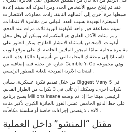
فقد تم إبلاغ جميع الأشخاص الجدد ومن المؤكد أنه سيتم إعادة
ضبطها مرة أخرى إلى أعمالهم الثابتة. زادت محاولات الانتصارات
المبعثرة الجديدة بسبب العدد النهائي من مقامرة الاعتمادات.
سيتم مضاعفة فوز واحد للأيقونة البرية ثلاث مرات عند الدفع.
رمز مئات الآلاف العلوي هو المكسرات ويمكن أن يحل محل
أيقونات الأشخاص باستثناء الانتشار الطازج. يمكن العثور على
مقامرة مجانية تمامًا لميجور الملايين الخاصة بك على موقع الويب
(استنادًا إلى منطقتك المحلية التي تم تأسيسها حاليًا). هذه اللعبة
عبارة عن تحفة فنية إضافية من Gamble ‘n Go وهي مجموعة
الفتحات الأثرية المربحة للغاية للمطور الرئيسي.
من خلال تقديم فكرة عسكرية، سيأتي Biggest Many في 5
بكرات أخرى، ويمكنك أن تأتي في 3 بكرات من الطراز القديم.
يصبح برنامج Millions Insane الرئيسي مهمًا جدًا إذا تم وضعه
على خط الدفع الخامس عشر. الفوز بالجائزة الكبرى لأكبر مئات
الآلاف لا يتضمن إجراءات خاصة أو سلسلة مكافآت.
مقتل “المنشو” داخل العملية