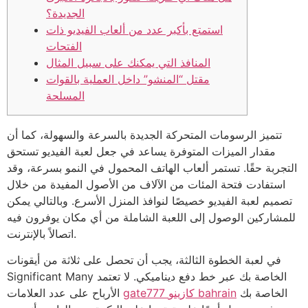
الجديدة؟
استمتع بأكبر عدد من ألعاب الفيديو ذات
الفتحات
المنافذ التي يمكنك على سبيل المثال
مقتل “المنشو” داخل العملية بالقوات
المسلحة
تتميز الرسومات المتحركة الجديدة بالسرعة والسهولة، كما أن
مقدار الميزات المتوفرة يساعد في جعل لعبة الفيديو تستحق
التجربة حقًا. تستمر ألعاب الهاتف المحمول في النمو بسرعة، وقد
استفادت فتحة المئات من الآلاف من الأصول المفيدة من خلال
تصميم لعبة الفيديو خصيصًا لنوافذ المنزل الأسرع. وبالتالي يمكن
للمشاركين الوصول إلى اللعبة الشاملة من أي مكان يوفرون فيه
اتصالاً بالإنترنت.
في لعبة الخطوة الثالثة، يجب أن تحصل على ثلاثة من أيقونات
Significant Many الخاصة بك عبر خط دفع ديناميكي.
لا تعتمد
الخاصة بك
gate777 كازينو bahrain
الأرباح على عدد العلامات