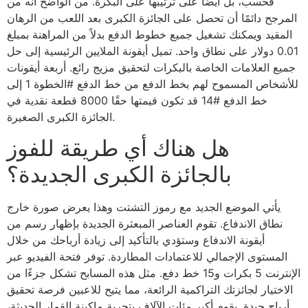
فحسب، بل أيضًا على ترتيبها على البكرة. من الواضح أنه من
المرجح دائمًا أن تحصل على الجائزة الكبرى بعد اللعب من الرهان
المقيد ويمكنك تشغيل جميع خطوط الدفع بدلاً من المراهنة بمبلغ
0.01 دولار على نطاق واحد. تميل أيقونة الملايين الرئيسية إلى حل
جميع العلامات الخاصة بالبكرات لتحقيق مزيج رائع. أربعة أيقونات
للأشخاص المسموح لهم بخط الدفع من خط الدفع #الخطوة 1 إلى
خط الدفع #14 قد تكون قيمتها حقًا 8000 قطعة نقدية في
الجائزة الكبرى الصغيرة.
هل هناك أي طريقة للفوز
بالجائزة الكبرى الجديدة؟
يأتي الموضع الجديد مع رموز التشتت وهذا يعرض صورة خارج
نطاق الاندفاع. تقوم العناصر المبعثرة الجديدة بإظهار رسم من
أيقونة الاندفاع وستؤدي بالتأكيد إلى زيادة أرباحك من خلال
المستوى الإجمالي للاعتمادات المطاردة. توفر فتحة الفيديو عبر
الإنترنت 5 بكرات و15 خط دفع. مثل هذه المسابح تشكل جزءًا من
الاختيار لجائزتك التراكمية الرائعة، مما يتيح للاعبين فرصة تحقيق
أرباح جيدة. يقوم أكبر مئات الآلاف بتجربة ماكينة القمار الحديثة،